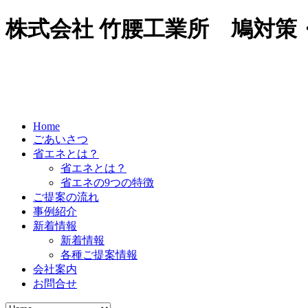
株式会社 竹腰工業所 鳩対
Home
ごあいさつ
省エネとは？
省エネとは？
省エネの9つの特徴
ご提案の流れ
事例紹介
新着情報
新着情報
各種ご提案情報
会社案内
お問合せ