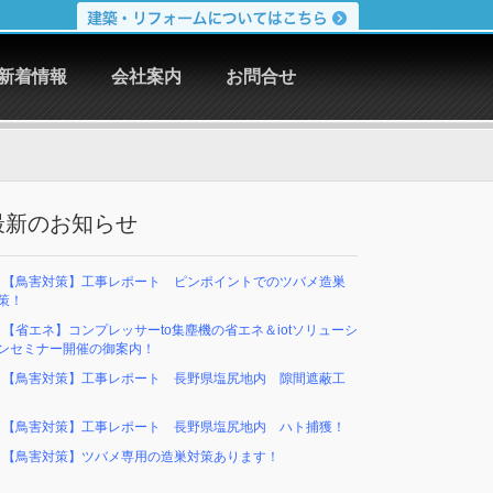
新着情報
会社案内
お問合せ
最新のお知らせ
【鳥害対策】工事レポート ピンポイントでのツバメ造巣
策！
【省エネ】コンプレッサーto集塵機の省エネ＆iotソリューシ
ンセミナー開催の御案内！
【鳥害対策】工事レポート 長野県塩尻地内 隙間遮蔽工
事
【鳥害対策】工事レポート 長野県塩尻地内 ハト捕獲！
【鳥害対策】ツバメ専用の造巣対策あります！