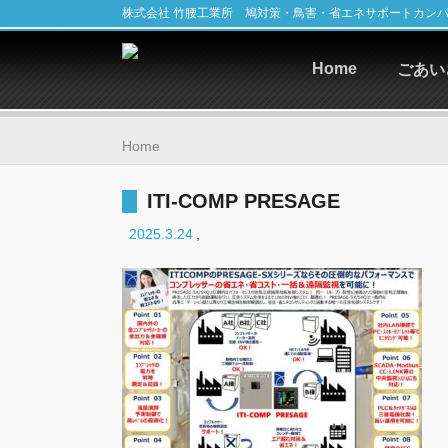
株式会社 竹腰工業所 鳩対策・鳥害・省エネサポートカン
Home
ごあい
Home
ITI-COMP PRESAGE
2025.3.24
,