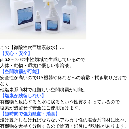
この【微酸性次亜塩素散水】…
【安心・安全】
ph6.8～7.0の中性領域で生成しているので
人体・動物・環境に優しい水溶液。
【空間噴霧が可能】
安全性が高いのでOA機器や床などへの噴霧・拭き取りだけで
なく
他塩素系商材では難しい空間噴霧が可能。
【塩素が残留しない】
有機物と反応すると水に戻るという性質をもっているので
塩素が残留せず安全にご使用頂けます。
【短時間で強力除菌・消臭】
浸け置きしなければならないアルカリ性の塩素系商材に比べ、
有機物を素早く分解するので除菌・消臭に即効性があります。