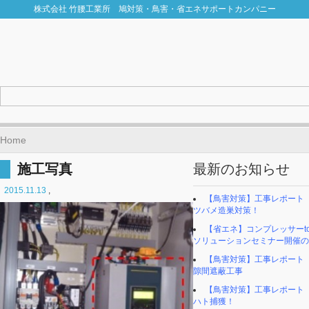
株式会社 竹腰工業所 鳩対策・鳥害・省エネサポートカンパニー
Home
施工写真
最新のお知らせ
2015.11.13
,
【鳥害対策】工事レポート
ツバメ造巣対策！
【省エネ】コンプレッサーto
ソリューションセミナー開催の
【鳥害対策】工事レポー
隙間遮蔽工事
【鳥害対策】工事レポー
ハト捕獲！