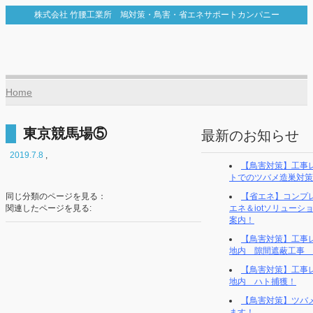
株式会社 竹腰工業所 鳩対策・鳥害・省エネサポートカンパニー
Home
東京競馬場⑤
最新のお知らせ
2019.7.8
,
【鳥害対策】工事
トでのツバメ造巣対策
同じ分類のページを見る：
【省エネ】コンプレ
関連したページを見る:
エネ＆iotソリューシ
案内！
【鳥害対策】工事
地内 隙間遮蔽工事
【鳥害対策】工事
地内 ハト捕獲！
【鳥害対策】ツバ
ます！