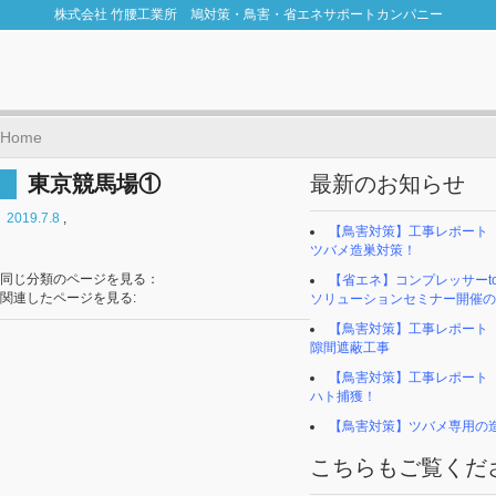
株式会社 竹腰工業所 鳩対策・鳥害・省エネサポートカンパニー
Home
東京競馬場①
最新のお知らせ
2019.7.8
,
【鳥害対策】工事レポート
ツバメ造巣対策！
同じ分類のページを見る：
【省エネ】コンプレッサーto
関連したページを見る:
ソリューションセミナー開催の
【鳥害対策】工事レポー
隙間遮蔽工事
【鳥害対策】工事レポー
ハト捕獲！
【鳥害対策】ツバメ専用の
こちらもご覧くだ