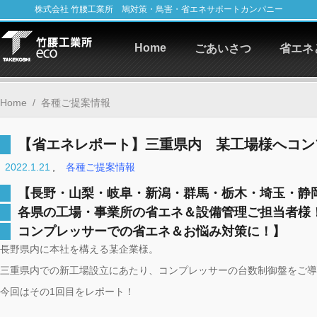
株式会社 竹腰工業所 鳩対策・鳥害・省エネサポートカンパニー
Home
ごあいさつ
省エネ
Home
/
各種ご提案情報
【省エネレポート】三重県内 某工場様へコン
2022.1.21
,
各種ご提案情報
【長野・山梨・岐阜・新潟・群馬・栃木・埼玉・静
各県の工場・事業所の省エネ＆設備管理ご担当者様
コンプレッサーでの省エネ＆お悩み対策に！】
長野県内に本社を構える某企業様。
三重県内での新工場設立にあたり、コンプレッサーの台数制御盤をご導
今回はその1回目をレポート！