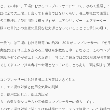
と、その前に、工場におけるコンプレッサーについて、改めて整理して
ほぼ全ての工場…と言っても過言ではないくらい、各工場様にて設置と
各工場様にて使用用途は様々ですが、エアシリンダー、エアモーター、
様々な目的かつ生産の重要な動力源となっていることはご承知の通り。
一般的には工場における総電力の約20～30％がコンプレッサーにて使
実際にはそれ以上を占める工場様も多数ある中、となると、このコンプ
無駄を省くのが省エネへの近道！ 特にここ最近ではCO2削減が各事
そして省エネご担当者様の命題となっていることもあり、頭を悩ます所
コンプレッサーにおける省エネ方策は大きく3つ。
１、エア漏れ対策と使用空気量の削減
２、使用に応じた、低圧力設定
３、台数制御システムや高効率コンプレッサーの導入 です。
１のエア漏れ対策に関しては各社様にてのチェック強化といった範疇の