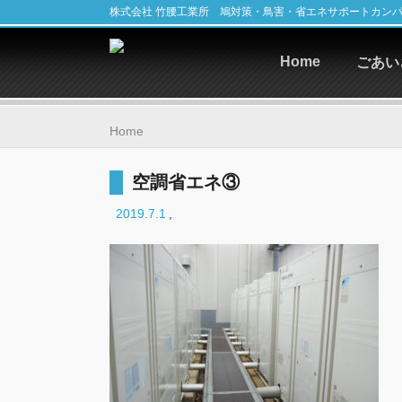
株式会社 竹腰工業所 鳩対策・鳥害・省エネサポートカン
Home
ごあい
Home
空調省エネ③
2019.7.1
,