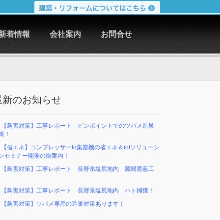
新着情報
会社案内
お問合せ
最新のお知らせ
【鳥害対策】工事レポート ピンポイントでのツバメ造巣
策！
【省エネ】コンプレッサーto集塵機の省エネ＆iotソリューシ
ンセミナー開催の御案内！
【鳥害対策】工事レポート 長野県塩尻地内 隙間遮蔽工
事
【鳥害対策】工事レポート 長野県塩尻地内 ハト捕獲！
【鳥害対策】ツバメ専用の造巣対策あります！