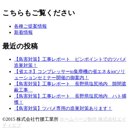
こちらもご覧ください
各種ご提案情報
新着情報
最近の投稿
【鳥害対策】工事レポート ピンポイントでのツバメ
造巣対策！
【省エネ】コンプレッサーto集塵機の省エネ＆iotソリ
ューションセミナー開催の御案内！
【鳥害対策】工事レポート 長野県塩尻地内 隙間遮
蔽工事
【鳥害対策】工事レポート 長野県塩尻地内 ハト捕
獲！
【鳥害対策】ツバメ専用の造巣対策あります！
©2015 株式会社竹腰工業所
ホームページ制作 株式会社エイ
ティエフ