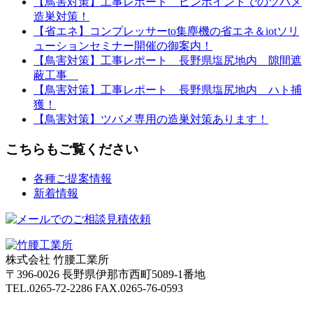
【鳥害対策】工事レポート ピンポイントでのツバメ
造巣対策！
【省エネ】コンプレッサーto集塵機の省エネ＆iotソリ
ューションセミナー開催の御案内！
【鳥害対策】工事レポート 長野県塩尻地内 隙間遮
蔽工事
【鳥害対策】工事レポート 長野県塩尻地内 ハト捕
獲！
【鳥害対策】ツバメ専用の造巣対策あります！
こちらもご覧ください
各種ご提案情報
新着情報
株式会社 竹腰工業所
〒396-0026 長野県伊那市西町5089-1番地
TEL.0265-72-2286 FAX.0265-76-0593