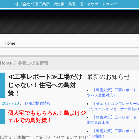
株式会社 竹腰工業所 鳩対策・鳥害・省エネサポートカンパニー
Home
/
各種ご提案情報
≪工事レポート≫工場だけ
最新のお知らせ
じゃない！住宅への鳥対
【鳥害対策】工事レポート
策！
ツバメ造巣対策！
2017.7.10
,
各種ご提案情報
【省エネ】コンプレッサーto
ソリューションセミナー開催の
個人宅でももちろん！鳥よけジ
【鳥害対策】工事レポー
ェルでの鳥対策！
隙間遮蔽工事
【鳥害対策】工事レポー
ハト捕獲！
以前より本欄でもご紹介とさせて頂いており