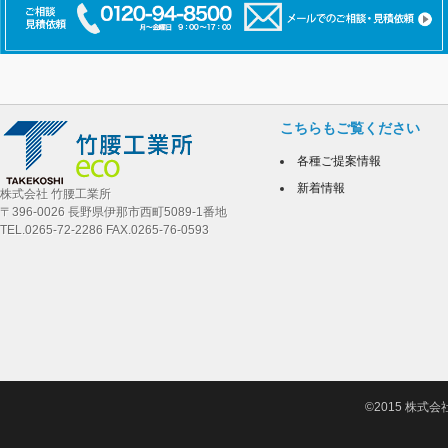
こちらもご覧ください
各種ご提案情報
新着情報
株式会社 竹腰工業所
〒396-0026 長野県伊那市西町5089-1番地
TEL.0265-72-2286 FAX.0265-76-0593
©2015 株式