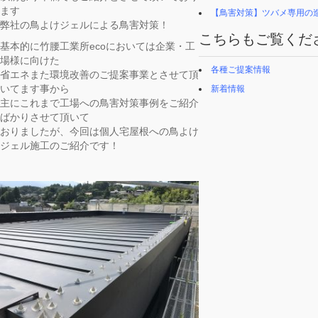
ます
【鳥害対策】ツバメ専用の
弊社の鳥よけジェルによる鳥害対策！
こちらもご覧くだ
基本的に竹腰工業所ecoにおいては企業・工
場様に向けた
各種ご提案情報
省エネまた環境改善のご提案事業とさせて頂
いてます事から
新着情報
主にこれまで工場への鳥害対策事例をご紹介
ばかりさせて頂いて
おりましたが、今回は個人宅屋根への鳥よけ
ジェル施工のご紹介です！