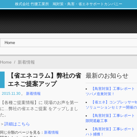
株式会社 竹腰工業所 鳩対策・鳥害・省エネサポートカンパニー
Home
/
新着情報
【省エネコラム】弊社の省
最新のお知らせ
エネご提案アップ
【鳥害対策】工事レポート
2015.11.30
,
新着情報
ツバメ造巣対策！
【各種ご提案情報】に 現場のお声を第一
【省エネ】コンプレッサーto
ソリューションセミナー開催の
に…弊社の省エネご提案 をアップしまし
た。
【鳥害対策】工事レポー
隙間遮蔽工事
＞
詳細はこちら
【鳥害対策】工事レポー
同じ分類のページを見る：
新着情報
ハト捕獲！