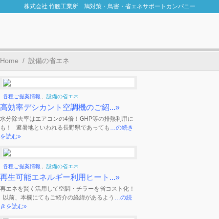
株式会社 竹腰工業所 鳩対策・鳥害・省エネサポートカンパニー
Home
/
設備の省エネ
各種ご提案情報
,
設備の省エネ
高効率デシカント空調機のご紹...»
水分除去率はエアコンの4倍！GHP等の排熱利用に
も！ 避暑地といわれる長野県であっても
…の続き
を読む»
各種ご提案情報
,
設備の省エネ
再生可能エネルギー利用ヒート...»
再エネを賢く活用して空調・チラーを省コスト化！
以前、本欄にてもご紹介の経緯があるよう
…の続
きを読む»