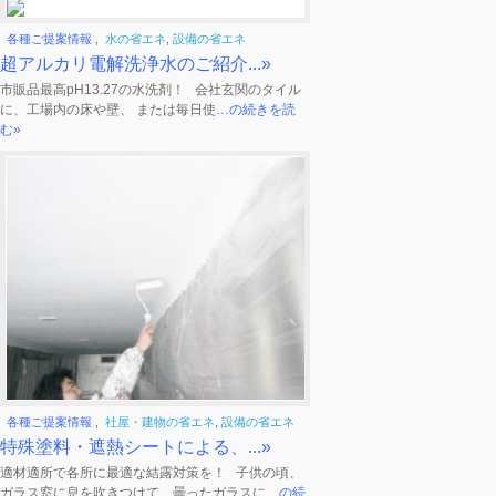
各種ご提案情報
,
水の省エネ
,
設備の省エネ
超アルカリ電解洗浄水のご紹介...»
市販品最高pH13.27の水洗剤！ 会社玄関のタイル
に、工場内の床や壁、 または毎日使
…の続きを読
む»
各種ご提案情報
,
社屋・建物の省エネ
,
設備の省エネ
特殊塗料・遮熱シートによる、...»
適材適所で各所に最適な結露対策を！ 子供の頃、
ガラス窓に息を吹きつけて、曇ったガラスに
…の続