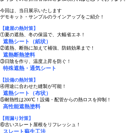
今回は、当日展示いたします
デモキット・サンプルのラインアップをご紹介！
【建屋の熱対策】
①夏の遮熱、冬の保温で、大幅省エネ！
遮熱シート（紙状）
②遮熱、断熱に加えて補強、防錆効果まで！
遮熱断熱塗料
③日陰を作り、温度上昇を防ぐ！
特殊遮熱・通気シート
【設備の熱対策】
④用途に合わせた縫製が可能！
遮熱シート（布状）
⑤耐熱性は200℃！設備・配管からの熱ロスを抑制！
高性能遮熱塗料
【雨漏り対策】
⑥古いスレート屋根をリフレッシュ！
スレート蘇生工法